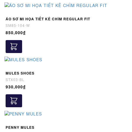
ÁO SƠ MI HỌA TIẾT KẺ CHÌM REGULAR FIT
SM85-104-W
850,000₫
MULES SHOES
STX03-BL
930,000₫
PENNY MULES